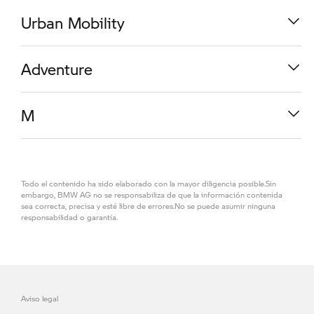
R 1300 RS
Urban Mobility
R 1300 R
Adventure
R 12 nineT
M
R 1300 RT
Todo el contenido ha sido elaborado con la mayor diligencia posible.Sin
C 400 GT
embargo, BMW AG no se responsabiliza de que la información contenida
sea correcta, precisa y esté libre de errores.No se puede asumir ninguna
responsabilidad o garantía.
R 1300 GS Adventure
F 900 XR
M 1000 R
F 900 R
Aviso legal